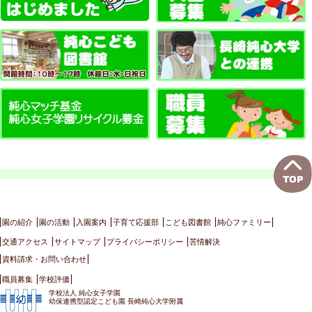
園の紹介
園の活動
入園案内
子育て応援部
こども図書館
純心ファミリー
交通アクセス
サイトマップ
プライバシーポリシー
苦情解決
資料請求・お問い合わせ
職員募集
学校評価
学校法人 純心女子学園
幼保連携型認定こども園 長崎純心大学附属