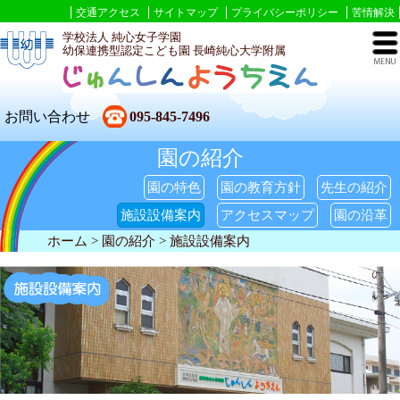
交通アクセス
サイトマップ
プライバシーポリシー
苦情解決
学校法人 純心女子学園
幼保連携型認定こども園 長崎純心大学附属
お問い合わせ
095-845-7496
園の紹介
園の特色
園の教育方針
先生の紹介
施設設備案内
アクセスマップ
園の沿革
ホーム
>
園の紹介
> 施設設備案内