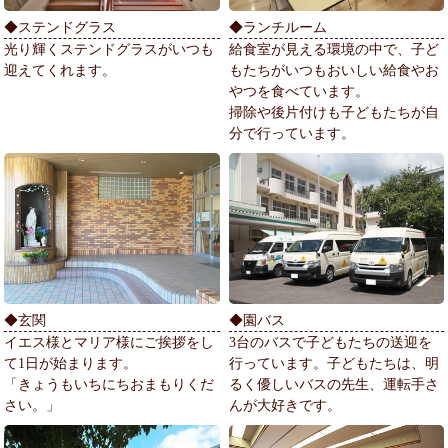
◆ステンドグラス
◆ランチルーム
光り輝くステンドグラスがいつも
給食室が見える環境の中で、子ど
迎えてくれます。
もたちがいつもおいしい給食やお
やつを食べています。
掃除や後片付けも子どもたちが自
分で行っています。
◆玄関
◆園バス
イエス様とマリア様にご挨拶をし
3台のバスで子どもたちの送迎を
て1日が始まります。
行っています。子どもたちは、明
「きょうもいちにちおまもりくだ
るく優しいバスの先生、運転手さ
さい。」
んが大好きです。