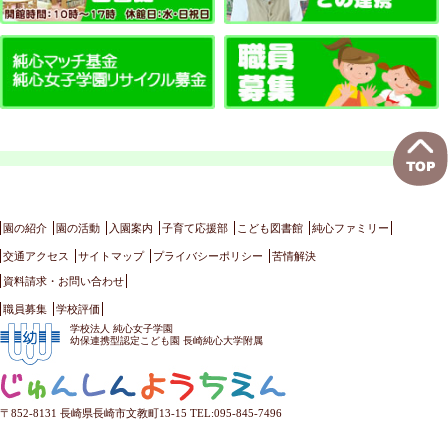
園の紹介
園の活動
入園案内
子育て応援部
こども図書館
純心ファミリー
交通アクセス
サイトマップ
プライバシーポリシー
苦情解決
資料請求・お問い合わせ
職員募集
学校評価
学校法人 純心女子学園
幼保連携型認定こども園 長崎純心大学附属
〒852-8131 長崎県長崎市文教町13-15 TEL:095-845-7496