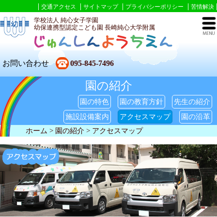
交通アクセス
サイトマップ
プライバシーポリシー
苦情解決
学校法人 純心女子学園
幼保連携型認定こども園 長崎純心大学附属
お問い合わせ
095-845-7496
園の紹介
園の特色
園の教育方針
先生の紹介
施設設備案内
アクセスマップ
園の沿革
ホーム
>
園の紹介
> アクセスマップ