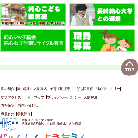
園の紹介
園の活動
入園案内
子育て応援部
こども図書館
純心ファミリー
交通アクセス
サイトマップ
プライバシーポリシー
苦情解決
資料請求・お問い合わせ
職員募集
学校評価
学校法人 純心女子学園
幼保連携型認定こども園 長崎純心大学附属