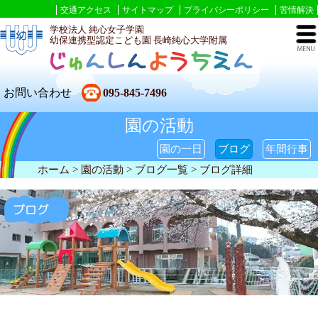
交通アクセス
サイトマップ
プライバシーポリシー
苦情解決
学校法人 純心女子学園
幼保連携型認定こども園 長崎純心大学附属
お問い合わせ
095-845-7496
園の活動
園の一日
ブログ
年間行事
ホーム
> 園の活動 >
ブログ一覧
> ブログ詳細