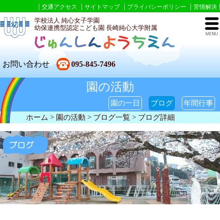
交通アクセス
サイトマップ
プライバシーポリシー
苦情解決
学校法人 純心女子学園
幼保連携型認定こども園 長崎純心大学附属
お問い合わせ
095-845-7496
園の活動
園の一日
ブログ
年間行事
ホーム
> 園の活動 >
ブログ一覧
> ブログ詳細