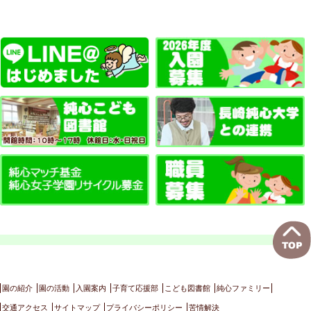
園の紹介
園の活動
入園案内
子育て応援部
こども図書館
純心ファミリー
交通アクセス
サイトマップ
プライバシーポリシー
苦情解決