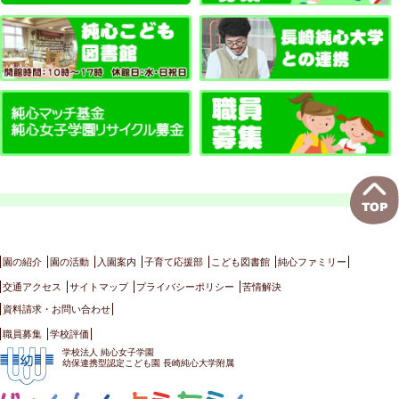
園の紹介
園の活動
入園案内
子育て応援部
こども図書館
純心ファミリー
交通アクセス
サイトマップ
プライバシーポリシー
苦情解決
資料請求・お問い合わせ
職員募集
学校評価
学校法人 純心女子学園
幼保連携型認定こども園 長崎純心大学附属