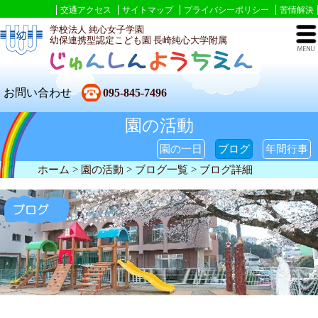
交通アクセス
サイトマップ
プライバシーポリシー
苦情解決
学校法人 純心女子学園
幼保連携型認定こども園 長崎純心大学附属
お問い合わせ
095-845-7496
園の活動
園の一日
ブログ
年間行事
ホーム
> 園の活動 >
ブログ一覧
> ブログ詳細