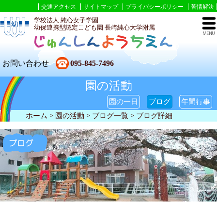
交通アクセス
サイトマップ
プライバシーポリシー
苦情解決
学校法人 純心女子学園
幼保連携型認定こども園 長崎純心大学附属
お問い合わせ
095-845-7496
園の活動
園の一日
ブログ
年間行事
ホーム
> 園の活動 >
ブログ一覧
> ブログ詳細