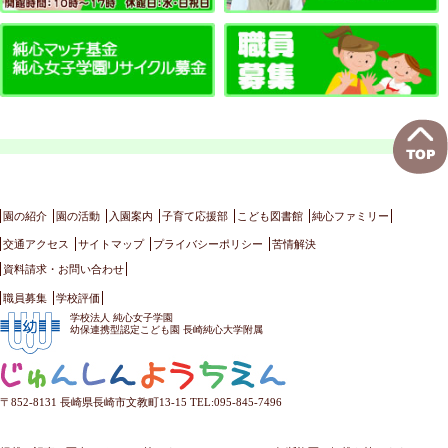
園の紹介
園の活動
入園案内
子育て応援部
こども図書館
純心ファミリー
交通アクセス
サイトマップ
プライバシーポリシー
苦情解決
資料請求・お問い合わせ
職員募集
学校評価
学校法人 純心女子学園
幼保連携型認定こども園 長崎純心大学附属
〒852-8131 長崎県長崎市文教町13-15 TEL:095-845-7496