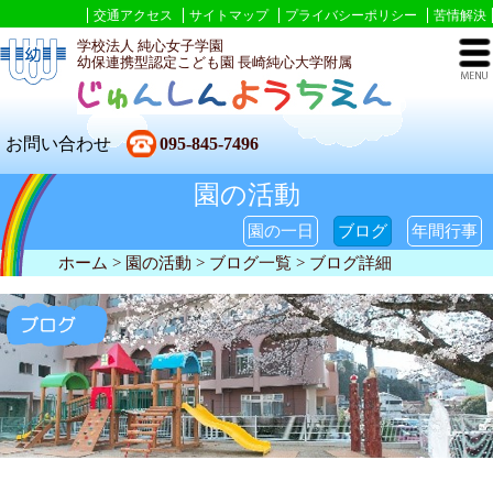
交通アクセス
サイトマップ
プライバシーポリシー
苦情解決
学校法人 純心女子学園
幼保連携型認定こども園 長崎純心大学附属
お問い合わせ
095-845-7496
園の活動
園の一日
ブログ
年間行事
ホーム
> 園の活動 >
ブログ一覧
> ブログ詳細